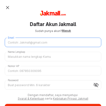
close
Daftar Akun Jakmall
Masuk
Sudah punya akun?
Email
Nama Lengkap
Nomor HP
Password
visibility_off
Dengan mendaftar, saya menyetujui
Syarat & Ketentuan
serta
Kebijakan Privasi Jakmall