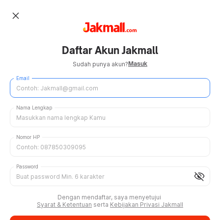
close
Daftar Akun Jakmall
Masuk
Sudah punya akun?
Email
Nama Lengkap
Nomor HP
Password
visibility_off
Dengan mendaftar, saya menyetujui
Syarat & Ketentuan
serta
Kebijakan Privasi Jakmall