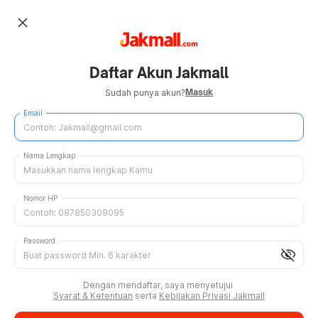
close
Daftar Akun Jakmall
Masuk
Sudah punya akun?
Email
Nama Lengkap
Nomor HP
Password
visibility_off
Dengan mendaftar, saya menyetujui
Syarat & Ketentuan
serta
Kebijakan Privasi Jakmall