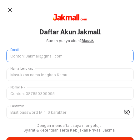
close
Daftar Akun Jakmall
Masuk
Sudah punya akun?
Email
Nama Lengkap
Nomor HP
Password
visibility_off
Dengan mendaftar, saya menyetujui
Syarat & Ketentuan
serta
Kebijakan Privasi Jakmall