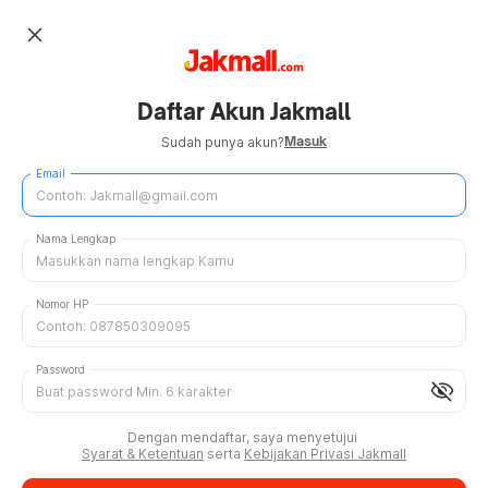
close
Daftar Akun Jakmall
Masuk
Sudah punya akun?
Email
Nama Lengkap
Nomor HP
Password
visibility_off
Dengan mendaftar, saya menyetujui
Syarat & Ketentuan
serta
Kebijakan Privasi Jakmall