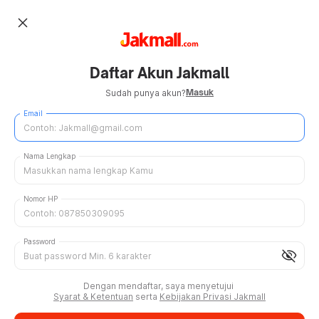
close
Daftar Akun Jakmall
Masuk
Sudah punya akun?
Email
Nama Lengkap
Nomor HP
Password
visibility_off
Dengan mendaftar, saya menyetujui
Syarat & Ketentuan
serta
Kebijakan Privasi Jakmall