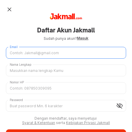
close
Daftar Akun Jakmall
Masuk
Sudah punya akun?
Email
Nama Lengkap
Nomor HP
Password
visibility_off
Dengan mendaftar, saya menyetujui
Syarat & Ketentuan
serta
Kebijakan Privasi Jakmall