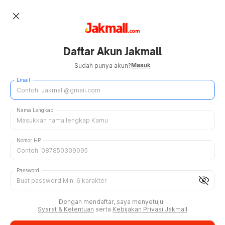
close
Daftar Akun Jakmall
Masuk
Sudah punya akun?
Email
Nama Lengkap
Nomor HP
Password
visibility_off
Dengan mendaftar, saya menyetujui
Syarat & Ketentuan
serta
Kebijakan Privasi Jakmall