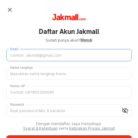
close
Daftar Akun Jakmall
Masuk
Sudah punya akun?
Email
Nama Lengkap
Nomor HP
Password
visibility_off
Dengan mendaftar, saya menyetujui
Syarat & Ketentuan
serta
Kebijakan Privasi Jakmall