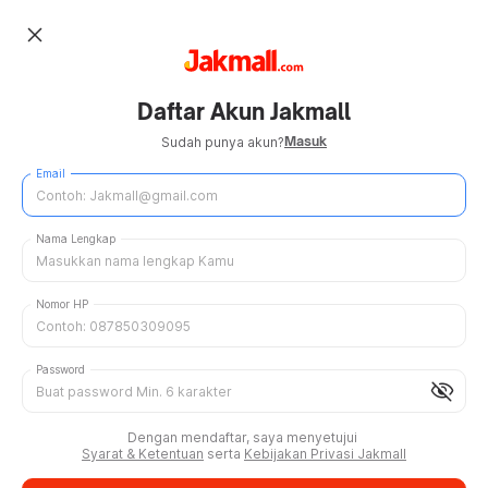
close
Daftar Akun Jakmall
Masuk
Sudah punya akun?
Email
Nama Lengkap
Nomor HP
Password
visibility_off
Dengan mendaftar, saya menyetujui
Syarat & Ketentuan
serta
Kebijakan Privasi Jakmall