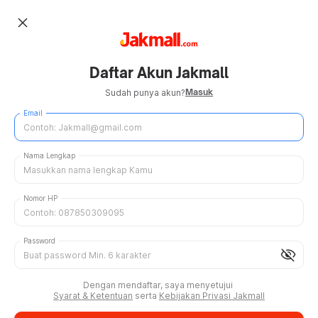
close
Daftar Akun Jakmall
Masuk
Sudah punya akun?
Email
Nama Lengkap
Nomor HP
Password
visibility_off
Dengan mendaftar, saya menyetujui
Syarat & Ketentuan
serta
Kebijakan Privasi Jakmall