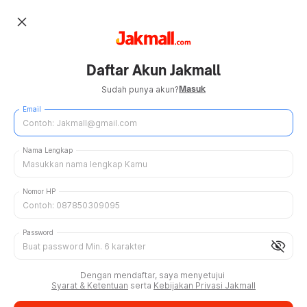
close
Daftar Akun Jakmall
Masuk
Sudah punya akun?
Email
Nama Lengkap
Nomor HP
Password
visibility_off
Dengan mendaftar, saya menyetujui
Syarat & Ketentuan
serta
Kebijakan Privasi Jakmall