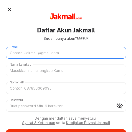
close
Daftar Akun Jakmall
Masuk
Sudah punya akun?
Email
Nama Lengkap
Nomor HP
Password
visibility_off
Dengan mendaftar, saya menyetujui
Syarat & Ketentuan
serta
Kebijakan Privasi Jakmall