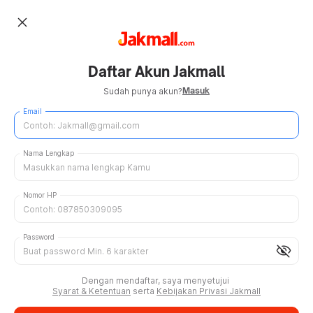
close
Daftar Akun Jakmall
Masuk
Sudah punya akun?
Email
Nama Lengkap
Nomor HP
Password
visibility_off
Dengan mendaftar, saya menyetujui
Syarat & Ketentuan
serta
Kebijakan Privasi Jakmall