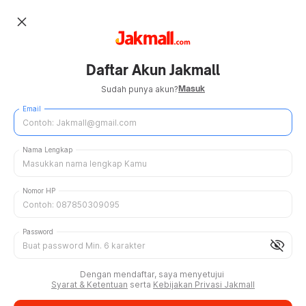
close
Daftar Akun Jakmall
Masuk
Sudah punya akun?
Email
Nama Lengkap
Nomor HP
Password
visibility_off
Dengan mendaftar, saya menyetujui
Syarat & Ketentuan
serta
Kebijakan Privasi Jakmall