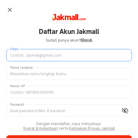
close
Daftar Akun Jakmall
Masuk
Sudah punya akun?
Email
Nama Lengkap
Nomor HP
Password
visibility_off
Dengan mendaftar, saya menyetujui
Syarat & Ketentuan
serta
Kebijakan Privasi Jakmall