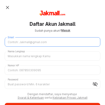
close
Daftar Akun Jakmall
Masuk
Sudah punya akun?
Email
Nama Lengkap
Nomor HP
Password
visibility_off
Dengan mendaftar, saya menyetujui
Syarat & Ketentuan
serta
Kebijakan Privasi Jakmall