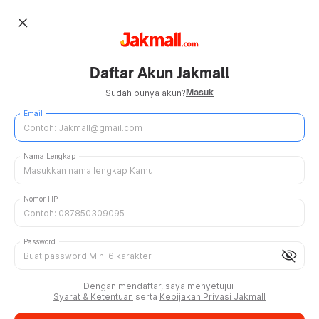
close
Daftar Akun Jakmall
Masuk
Sudah punya akun?
Email
Nama Lengkap
Nomor HP
Password
visibility_off
Dengan mendaftar, saya menyetujui
Syarat & Ketentuan
serta
Kebijakan Privasi Jakmall