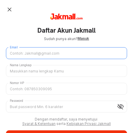
close
Daftar Akun Jakmall
Masuk
Sudah punya akun?
Email
Nama Lengkap
Nomor HP
Password
visibility_off
Dengan mendaftar, saya menyetujui
Syarat & Ketentuan
serta
Kebijakan Privasi Jakmall