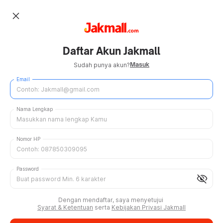
close
Daftar Akun Jakmall
Masuk
Sudah punya akun?
Email
Nama Lengkap
Nomor HP
Password
visibility_off
Dengan mendaftar, saya menyetujui
Syarat & Ketentuan
serta
Kebijakan Privasi Jakmall