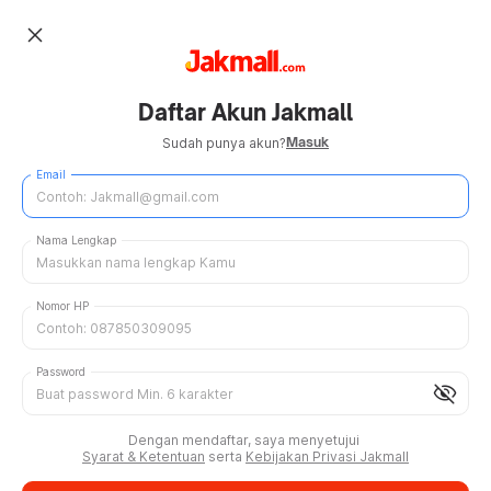
close
Daftar Akun Jakmall
Masuk
Sudah punya akun?
Email
Nama Lengkap
Nomor HP
Password
visibility_off
Dengan mendaftar, saya menyetujui
Syarat & Ketentuan
serta
Kebijakan Privasi Jakmall