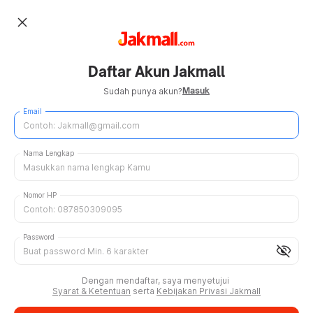
close
Daftar Akun Jakmall
Masuk
Sudah punya akun?
Email
Nama Lengkap
Nomor HP
Password
visibility_off
Dengan mendaftar, saya menyetujui
Syarat & Ketentuan
serta
Kebijakan Privasi Jakmall