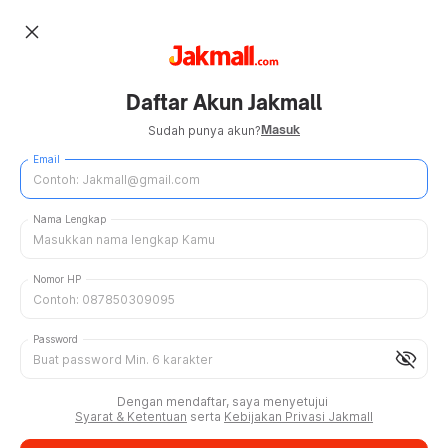
close
Daftar Akun Jakmall
Masuk
Sudah punya akun?
Email
Nama Lengkap
Nomor HP
Password
visibility_off
Dengan mendaftar, saya menyetujui
Syarat & Ketentuan
serta
Kebijakan Privasi Jakmall