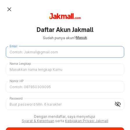
close
Daftar Akun Jakmall
Masuk
Sudah punya akun?
Email
Nama Lengkap
Nomor HP
Password
visibility_off
Dengan mendaftar, saya menyetujui
Syarat & Ketentuan
serta
Kebijakan Privasi Jakmall