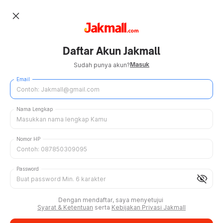
close
Daftar Akun Jakmall
Masuk
Sudah punya akun?
Email
Nama Lengkap
Nomor HP
Password
visibility_off
Dengan mendaftar, saya menyetujui
Syarat & Ketentuan
serta
Kebijakan Privasi Jakmall