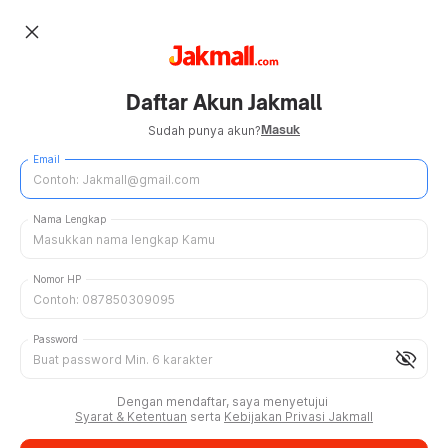
close
Daftar Akun Jakmall
Masuk
Sudah punya akun?
Email
Nama Lengkap
Nomor HP
Password
visibility_off
Dengan mendaftar, saya menyetujui
Syarat & Ketentuan
serta
Kebijakan Privasi Jakmall