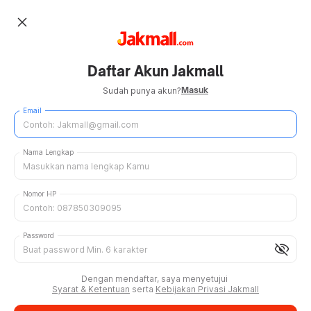
close
Daftar Akun Jakmall
Masuk
Sudah punya akun?
Email
Nama Lengkap
Nomor HP
Password
visibility_off
Dengan mendaftar, saya menyetujui
Syarat & Ketentuan
serta
Kebijakan Privasi Jakmall