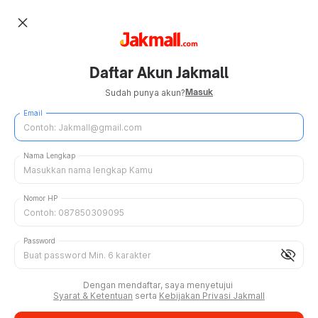
close
Daftar Akun Jakmall
Masuk
Sudah punya akun?
Email
Nama Lengkap
Nomor HP
Password
visibility_off
Dengan mendaftar, saya menyetujui
Syarat & Ketentuan
serta
Kebijakan Privasi Jakmall