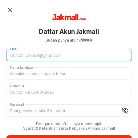
close
Daftar Akun Jakmall
Masuk
Sudah punya akun?
Email
Nama Lengkap
Nomor HP
Password
visibility_off
Dengan mendaftar, saya menyetujui
Syarat & Ketentuan
serta
Kebijakan Privasi Jakmall