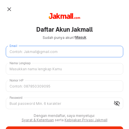
close
Daftar Akun Jakmall
Masuk
Sudah punya akun?
Email
Nama Lengkap
Nomor HP
Password
visibility_off
Dengan mendaftar, saya menyetujui
Syarat & Ketentuan
serta
Kebijakan Privasi Jakmall