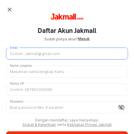
close
Daftar Akun Jakmall
Masuk
Sudah punya akun?
Email
Nama Lengkap
Nomor HP
Password
visibility_off
Dengan mendaftar, saya menyetujui
Syarat & Ketentuan
serta
Kebijakan Privasi Jakmall