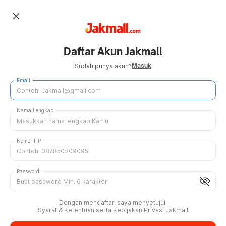
close
Daftar Akun Jakmall
Masuk
Sudah punya akun?
Email
Nama Lengkap
Nomor HP
Password
visibility_off
Dengan mendaftar, saya menyetujui
Syarat & Ketentuan
serta
Kebijakan Privasi Jakmall