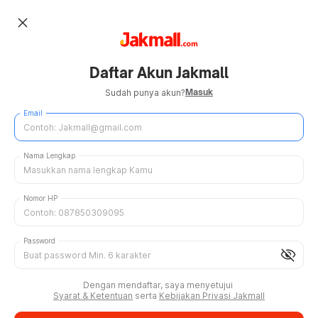
close
Daftar Akun Jakmall
Masuk
Sudah punya akun?
Email
Nama Lengkap
Nomor HP
Password
visibility_off
Dengan mendaftar, saya menyetujui
Syarat & Ketentuan
serta
Kebijakan Privasi Jakmall