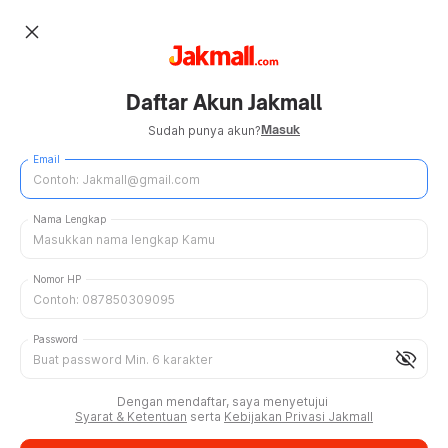
close
Daftar Akun Jakmall
Masuk
Sudah punya akun?
Email
Nama Lengkap
Nomor HP
Password
visibility_off
Dengan mendaftar, saya menyetujui
Syarat & Ketentuan
serta
Kebijakan Privasi Jakmall