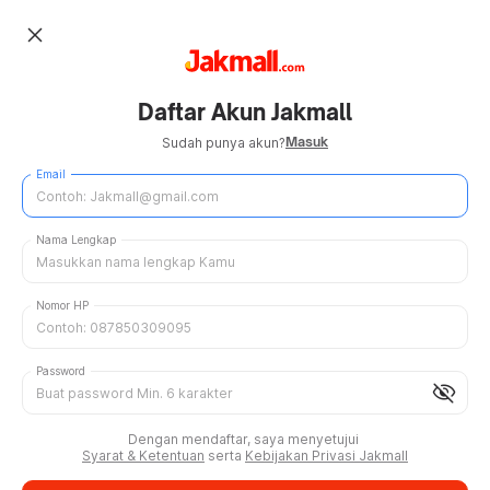
close
Daftar Akun Jakmall
Masuk
Sudah punya akun?
Email
Nama Lengkap
Nomor HP
Password
visibility_off
Dengan mendaftar, saya menyetujui
Syarat & Ketentuan
serta
Kebijakan Privasi Jakmall