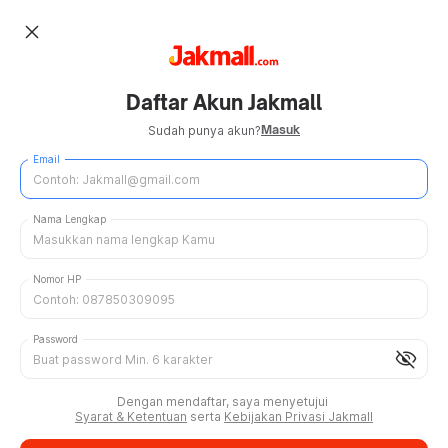
close
Daftar Akun Jakmall
Masuk
Sudah punya akun?
Email
Nama Lengkap
Nomor HP
Password
visibility_off
Dengan mendaftar, saya menyetujui
Syarat & Ketentuan
serta
Kebijakan Privasi Jakmall