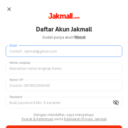
close
Daftar Akun Jakmall
Masuk
Sudah punya akun?
Email
Nama Lengkap
Nomor HP
Password
visibility_off
Dengan mendaftar, saya menyetujui
Syarat & Ketentuan
serta
Kebijakan Privasi Jakmall