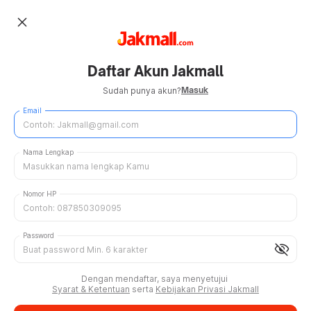
close
Daftar Akun Jakmall
Masuk
Sudah punya akun?
Email
Nama Lengkap
Nomor HP
Password
visibility_off
Dengan mendaftar, saya menyetujui
Syarat & Ketentuan
serta
Kebijakan Privasi Jakmall