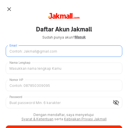
close
Daftar Akun Jakmall
Masuk
Sudah punya akun?
Email
Nama Lengkap
Nomor HP
Password
visibility_off
Dengan mendaftar, saya menyetujui
Syarat & Ketentuan
serta
Kebijakan Privasi Jakmall