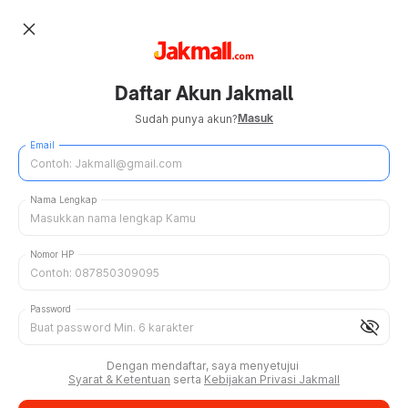
close
Daftar Akun Jakmall
Masuk
Sudah punya akun?
Email
Nama Lengkap
Nomor HP
Password
visibility_off
Dengan mendaftar, saya menyetujui
Syarat & Ketentuan
serta
Kebijakan Privasi Jakmall