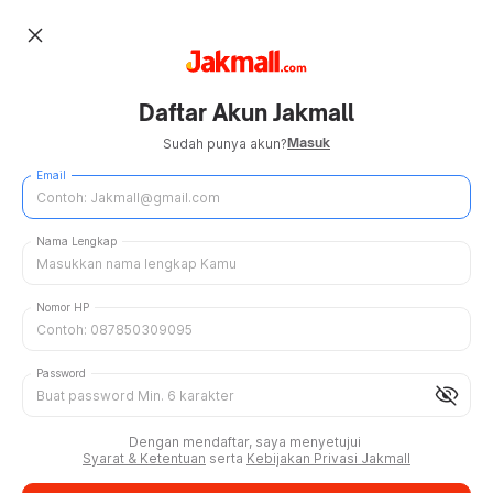
close
Daftar Akun Jakmall
Masuk
Sudah punya akun?
Email
Nama Lengkap
Nomor HP
Password
visibility_off
Dengan mendaftar, saya menyetujui
Syarat & Ketentuan
serta
Kebijakan Privasi Jakmall