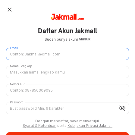
close
Daftar Akun Jakmall
Masuk
Sudah punya akun?
Email
Nama Lengkap
Nomor HP
Password
visibility_off
Dengan mendaftar, saya menyetujui
Syarat & Ketentuan
serta
Kebijakan Privasi Jakmall