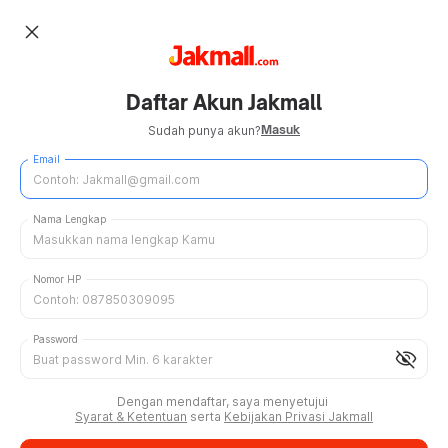
close
Daftar Akun Jakmall
Masuk
Sudah punya akun?
Email
Nama Lengkap
Nomor HP
Password
visibility_off
Dengan mendaftar, saya menyetujui
Syarat & Ketentuan
serta
Kebijakan Privasi Jakmall