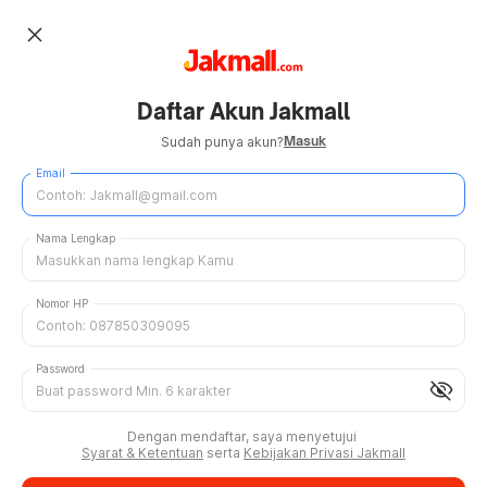
close
Daftar Akun Jakmall
Masuk
Sudah punya akun?
Email
Nama Lengkap
Nomor HP
Password
visibility_off
Dengan mendaftar, saya menyetujui
Syarat & Ketentuan
serta
Kebijakan Privasi Jakmall