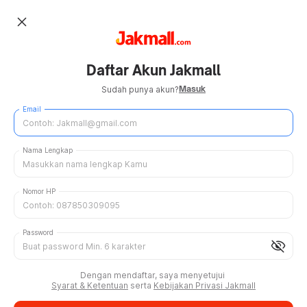
close
Daftar Akun Jakmall
Masuk
Sudah punya akun?
Email
Nama Lengkap
Nomor HP
Password
visibility_off
Dengan mendaftar, saya menyetujui
Syarat & Ketentuan
serta
Kebijakan Privasi Jakmall