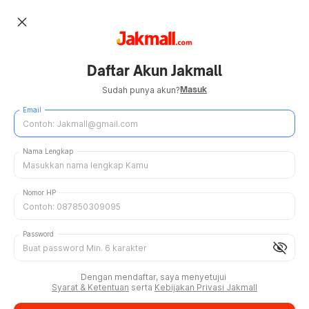
close
Daftar Akun Jakmall
Masuk
Sudah punya akun?
Email
Nama Lengkap
Nomor HP
Password
visibility_off
Dengan mendaftar, saya menyetujui
Syarat & Ketentuan
serta
Kebijakan Privasi Jakmall