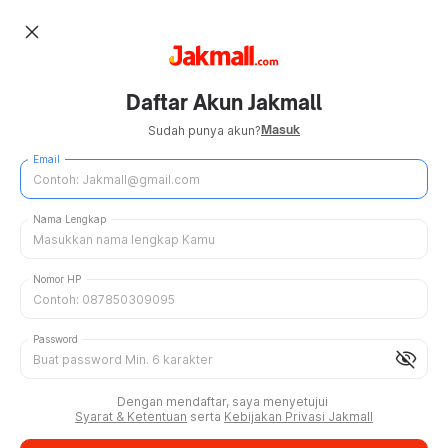
close
Daftar Akun Jakmall
Masuk
Sudah punya akun?
Email
Nama Lengkap
Nomor HP
Password
visibility_off
Dengan mendaftar, saya menyetujui
Syarat & Ketentuan
serta
Kebijakan Privasi Jakmall