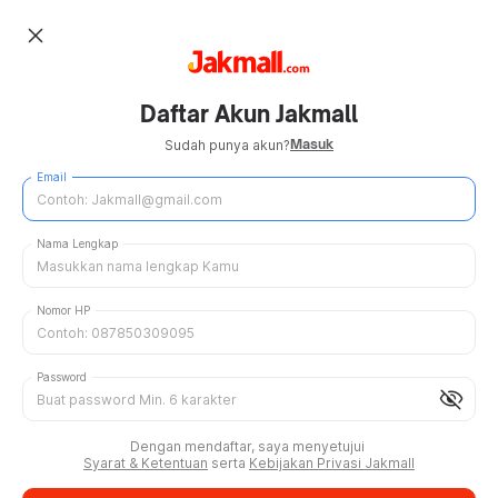
close
Daftar Akun Jakmall
Masuk
Sudah punya akun?
Email
Nama Lengkap
Nomor HP
Password
visibility_off
Dengan mendaftar, saya menyetujui
Syarat & Ketentuan
serta
Kebijakan Privasi Jakmall