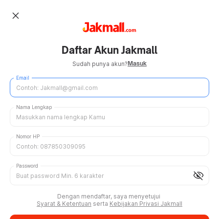
close
Daftar Akun Jakmall
Masuk
Sudah punya akun?
Email
Nama Lengkap
Nomor HP
Password
visibility_off
Dengan mendaftar, saya menyetujui
Syarat & Ketentuan
serta
Kebijakan Privasi Jakmall