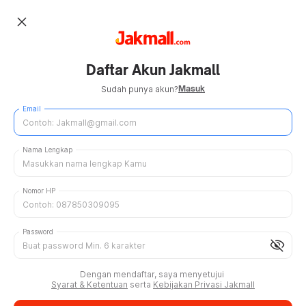
close
Daftar Akun Jakmall
Masuk
Sudah punya akun?
Email
Nama Lengkap
Nomor HP
Password
visibility_off
Dengan mendaftar, saya menyetujui
Syarat & Ketentuan
serta
Kebijakan Privasi Jakmall